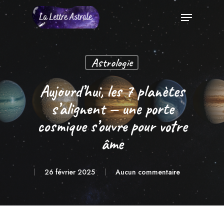
Skip
Menu
to
Close
main
Menu
content
Astrologie
Aujourd’hui, les 7 planètes
s’alignent — une porte
cosmique s’ouvre pour votre
âme
26 février 2025
Aucun commentaire