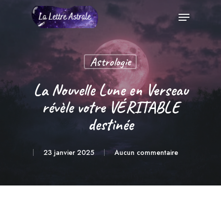
Skip
Menu
to
Close
main
Menu
content
Astrologie
La Nouvelle Lune en Verseau
révèle votre VÉRITABLE
destinée
23 janvier 2025
Aucun commentaire