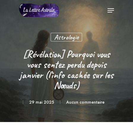
Skip
Menu
to
Close
main
Menu
content
Astrologie
[Révélation] Pourquoi vous
vous sentez perdu depuis
janvier (l’info cachée sur les
Nœuds)
29 mai 2025
Aucun commentaire