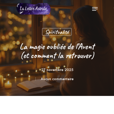
Skip
Menu
to
Close
main
Menu
content
Spiritualité
La magie oubliée de l’Avent
(et comment la retrouver)
27 novembre 2025
Aucun commentaire