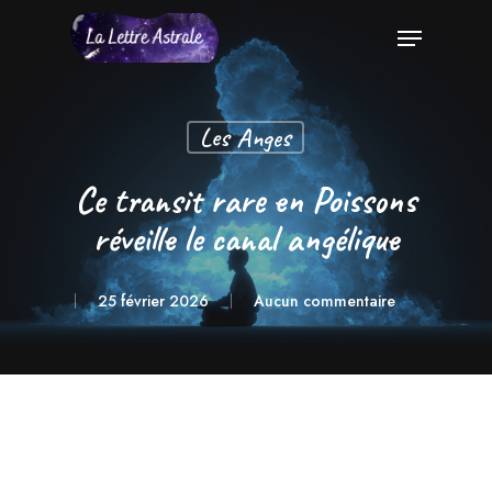
Skip
Menu
to
Close
main
Menu
content
Les Anges
Ce transit rare en Poissons
réveille le canal angélique
25 février 2026
Aucun commentaire